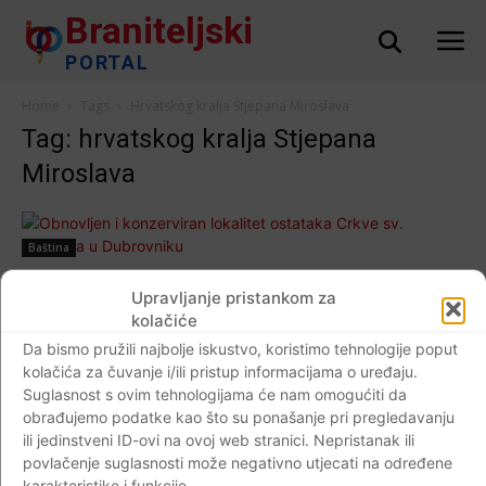
Braniteljski
PORTAL
Home
Tags
Hrvatskog kralja Stjepana Miroslava
Tag: hrvatskog kralja Stjepana
Miroslava
Baština
Obnovljen i konzerviran lokalitet ostataka
Upravljanje pristankom za
Crkve sv. Stjepana u Dubrovniku
kolačiće
Braniteljski portal
-
20.10.2017
0
Da bismo pružili najbolje iskustvo, koristimo tehnologije poput
kolačića za čuvanje i/ili pristup informacijama o uređaju.
Suglasnost s ovim tehnologijama će nam omogućiti da
obrađujemo podatke kao što su ponašanje pri pregledavanju
ili jedinstveni ID-ovi na ovoj web stranici. Nepristanak ili
Impressum
Kontaktirajte nas
Pravila o privatnosti
povlačenje suglasnosti može negativno utjecati na određene
karakteristike i funkcije.