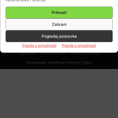
Svjedoci vremena
Biograd na moru: Posljednje zbogom: „Suza
Prihvati
u oku“ Igora Dominisa za vječnost
Zabrani
Braniteljski portal
-
27.11.2021
0
Pogledaj postavke
Pravila o privatnosti
Pravila o privatnosti
Impressum
Kontaktirajte nas
Pravila o privatnosti
© Newspaper WordPress Theme by TagDiv