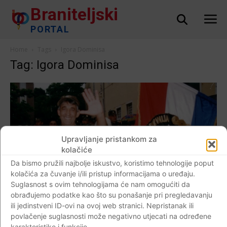
Braniteljski
PORTAL
Home
Tags
Igora Dominisa
Tag: Igora Dominisa
Upravljanje pristankom za
kolačiće
Da bismo pružili najbolje iskustvo, koristimo tehnologije poput
kolačića za čuvanje i/ili pristup informacijama o uređaju.
Suglasnost s ovim tehnologijama će nam omogućiti da
obrađujemo podatke kao što su ponašanje pri pregledavanju
ili jedinstveni ID-ovi na ovoj web stranici. Nepristanak ili
povlačenje suglasnosti može negativno utjecati na određene
karakteristike i funkcije.