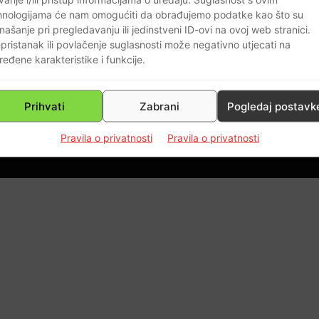
hnologijama će nam omogućiti da obrađujemo podatke kao što su
našanje pri pregledavanju ili jedinstveni ID-ovi na ovoj web stranici.
pristanak ili povlačenje suglasnosti može negativno utjecati na
ređene karakteristike i funkcije.
0
Prihvati
Zabrani
Pogledaj postavk
Pravila o privatnosti
Pravila o privatnosti