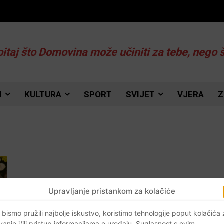
pitaj što Domovina može učiniti za tebe, nego 
I
KULTURA
SPORT
SVIJET
VJERA
Z
Upravljanje pristankom za kolačiće
 bismo pružili najbolje iskustvo, koristimo tehnologije poput kolačića
vanje i/ili pristup informacijama o uređaju. Suglasnost s ovim