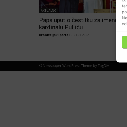
te
AKTUALNO
po
Ne
Papa uputio čestitku za imendan
od
kardinalu Puljiću
Braniteljski portal
-
21.01.2022
© Newspaper WordPress Theme by TagDiv