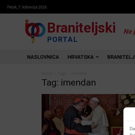
Petak, 7. kolovoza 2026.
Braniteljski
Ne 
PORTAL
NASLOVNICA
HRVATSKA
BRANITELJ
Home
Tags
Imendan
Tag: imendan
Da
ču