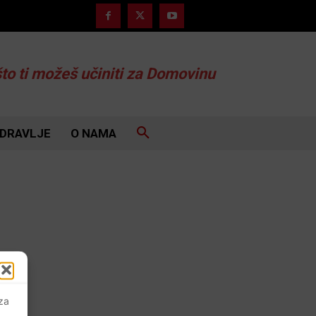
što ti možeš učiniti za Domovinu
DRAVLJE
O NAMA
 za