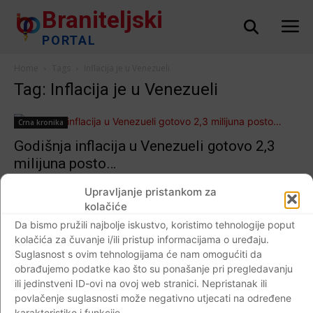
Braniteljski
PORTAL
Home
Tags
Inflacija je u Venezueli
Tag: Inflacija je u Venezueli
Crna kronika
Godišnja inflacija u Venezueli gotovo 2,3
milijuna posto…
Braniteljski portal
-
15.03.2019
0
Upravljanje pristankom za
kolačiće
Da bismo pružili najbolje iskustvo, koristimo tehnologije poput
kolačića za čuvanje i/ili pristup informacijama o uređaju.
Impressum
Kontaktirajte nas
Pravila o privatnosti
Suglasnost s ovim tehnologijama će nam omogućiti da
obrađujemo podatke kao što su ponašanje pri pregledavanju
© Newspaper WordPress Theme by TagDiv
ili jedinstveni ID-ovi na ovoj web stranici. Nepristanak ili
povlačenje suglasnosti može negativno utjecati na određene
karakteristike i funkcije.