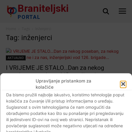
Braniteljski
PORTAL
Home
Tags
Inženjerci
Tag: inženjerci
AKTUALNO
I VRIJEME JE STALO…Dan za nekog
poseban, za nekog običan, ali ne i za nas,
Upravljanje pristankom za
inženjerijski vod 126. brigade…
kolačiće
Braniteljski portal
-
10.04.2020
0
Da bismo pružili najbolje iskustvo, koristimo tehnologije poput
kolačića za čuvanje i/ili pristup informacijama o uređaju.
Suglasnost s ovim tehnologijama će nam omogućiti da
obrađujemo podatke kao što su ponašanje pri pregledavanju
ili jedinstveni ID-ovi na ovoj web stranici. Nepristanak ili
Impressum
Kontaktirajte nas
Pravila o privatnosti
povlačenje suglasnosti može negativno utjecati na određene
© Newspaper WordPress Theme by TagDiv
karakteristike i funkcije.