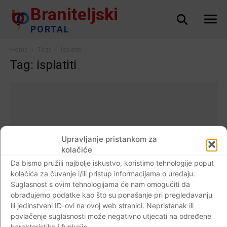
Braniteljski
PORTAL
Home
Tags
Isplatiti
Tag: isplatiti
Upravljanje pristankom za
kolačiće
Da bismo pružili najbolje iskustvo, koristimo tehnologije poput
kolačića za čuvanje i/ili pristup informacijama o uređaju.
Suglasnost s ovim tehnologijama će nam omogućiti da
obrađujemo podatke kao što su ponašanje pri pregledavanju
ili jedinstveni ID-ovi na ovoj web stranici. Nepristanak ili
Crna kronika
povlačenje suglasnosti može negativno utjecati na određene
PRESUDA: Pupovčeve Novosti supruzi TV
karakteristike i funkcije.