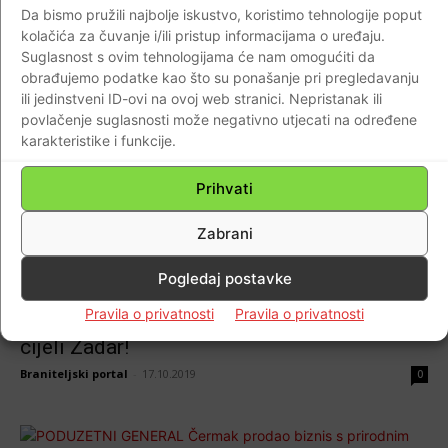
termoelektranu koja će biti totalno zelena
Da bismo pružili najbolje iskustvo, koristimo tehnologije poput
energija’
kolačića za čuvanje i/ili pristup informacijama o uređaju.
Suglasnost s ovim tehnologijama će nam omogućiti da
Braniteljski portal
-
17.01.2021
0
obrađujemo podatke kao što su ponašanje pri pregledavanju
ili jedinstveni ID-ovi na ovoj web stranici. Nepristanak ili
povlačenje suglasnosti može negativno utjecati na određene
karakteristike i funkcije.
Prihvati
AKTUALNO
PONIŠTENJE STAROG NATJEČAJA ZA
Zabrani
ZADARSKU MARINU IZAZVAT ĆE TUŽBE
PROTIV DRŽAVE? Ivan Čermak: Javit ćemo
Pogledaj postavke
se na novi natječaj za koncesiju! Imamo
Pravila o privatnosti
Pravila o privatnosti
spreman svjetski projekt za taj dio grada i
cijeli Zadar!
Braniteljski portal
-
17.10.2019
0