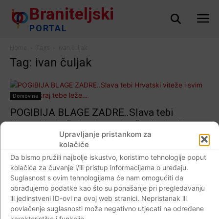
Braniteljski
PORTAL
Home
Tags
Ivan čuljak
Tag: ivan čuljak
Domovina
POGIBIJA BLAGE ZADRE..Slava tebi
Hrvatski viteže i svim onim što kraj tebe
Upravljanje pristankom za
leže…
kolačiće
Braniteljski portal
-
16.10.2018
2
Da bismo pružili najbolje iskustvo, koristimo tehnologije poput
kolačića za čuvanje i/ili pristup informacijama o uređaju.
Suglasnost s ovim tehnologijama će nam omogućiti da
obrađujemo podatke kao što su ponašanje pri pregledavanju
ili jedinstveni ID-ovi na ovoj web stranici. Nepristanak ili
Impressum
Kontaktirajte nas
Pravila o privatnosti
povlačenje suglasnosti može negativno utjecati na određene
© Newspaper WordPress Theme by TagDiv
karakteristike i funkcije.