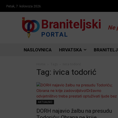
Petak, 7. kolovoza 2026.
Braniteljski
Ne 
PORTAL
NASLOVNICA
HRVATSKA
BRANITELJ
Home
Tags
Ivica todorić
Tag: ivica todorić
AKTUALNO
DORH najavio žalbu na presudu
Todoriću; Obrana ne krije