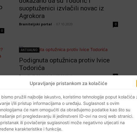
dokazano da su Todorić i
o
suoptuženici izvlačili novac iz
Agrokora
Braniteljski portal
-
07.10.2020
0
0
AKTUALNO
Podignuta optužnica protiv Ivice
Todorića
Braniteljski portal
-
02.09.2019
0
Upravljanje pristankom za kolačiće
da
 bismo pružili najbolje iskustvo, koristimo tehnologije poput kolačića
vanje i/ili pristup informacijama o uređaju. Suglasnost s ovim
0
hnologijama će nam omogućiti da obrađujemo podatke kao što su
našanje pri pregledavanju ili jedinstveni ID-ovi na ovoj web stranici.
pristanak ili povlačenje suglasnosti može negativno utjecati na
ređene karakteristike i funkcije.
Crna kronika