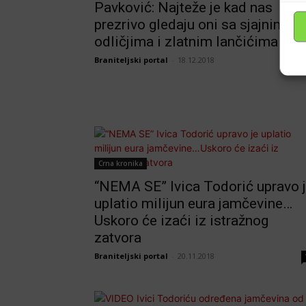
Pavković: Najteže je kad nas
prezrivo gledaju oni sa sjajnim
odličjima i zlatnim lančićima!
Braniteljski portal
-
18.12.2018
Crna kronika
“NEMA SE” Ivica Todorić upravo 
uplatio milijun eura jamčevine…
Uskoro će izaći iz istražnog
zatvora
Braniteljski portal
-
20.11.2018