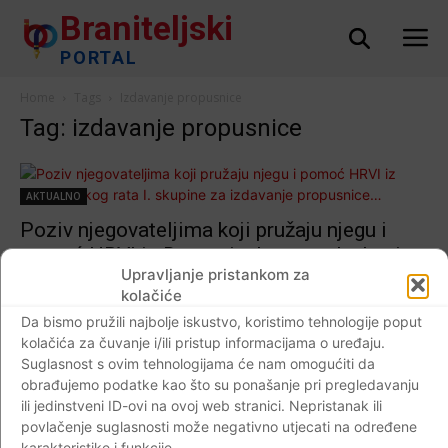
Braniteljski
PORTAL
Home
Tags
Izdavanje propusnice
Tag: izdavanje propusnice
AKTUALNO
Poziv njegovateljima koji pružaju njegu i
pomoć HRVI iz Domovinskog rata I. skupine
Upravljanje pristankom za
za izdavanje propusnice…
kolačiće
Braniteljski portal
-
26.03.2020
0
Da bismo pružili najbolje iskustvo, koristimo tehnologije poput
kolačića za čuvanje i/ili pristup informacijama o uređaju.
Suglasnost s ovim tehnologijama će nam omogućiti da
obrađujemo podatke kao što su ponašanje pri pregledavanju
ili jedinstveni ID-ovi na ovoj web stranici. Nepristanak ili
Impressum
Kontaktirajte nas
Pravila o privatnosti
povlačenje suglasnosti može negativno utjecati na određene
© Newspaper WordPress Theme by TagDiv
karakteristike i funkcije.