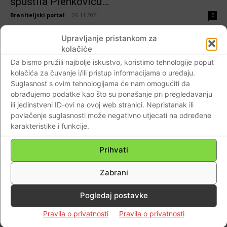
spustila Plenkoviću…
Braniteljski portal
-
26.11.2021
0
Upravljanje pristankom za
kolačiće
AKTUALNO
Da bismo pružili najbolje iskustvo, koristimo tehnologije poput
kolačića za čuvanje i/ili pristup informacijama o uređaju.
Po čijem su “nalogu” hrvatski branitelji
Suglasnost s ovim tehnologijama će nam omogućiti da
ušutjeli? Jesu li i pobjednici odustali od
obrađujemo podatke kao što su ponašanje pri pregledavanju
svoje Hrvatske?
ili jedinstveni ID-ovi na ovoj web stranici. Nepristanak ili
Braniteljski portal
-
17.07.2020
0
povlačenje suglasnosti može negativno utjecati na određene
karakteristike i funkcije.
Prihvati
Dijaspora
Zabrani
(VIDEO) Pavković: Sjećate li se sramnog
Pogledaj postavke
uhićenja generala Ante Gotovine?…Gdje su
danas oni koji su progonili Antu Gotovinu,
Pravila o privatnosti
Pravila o privatnosti
njegovu obitelj?