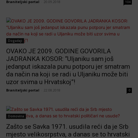
Braniteljski portal
-
20.09.2018
104
Događaji
OVAKO JE 2009. GODINE GOVORILA
JADRANKA KOSOR: “Uljaniku sam još
jedanput iskazala punu potporu jer smatram
da način na koji se radi u Uljaniku može biti
uzor svima u Hrvatskoj”!
Braniteljski portal
-
22.08.2018
0
Domovina
Zašto se Savka 1971. usudila reći da je Srb
mjesto velikosrpstva, a danas se to hrvatski