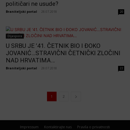
političari ne usude?
Braniteljski portal
-
28.07.2018
20
Dijaspora
U SRBU JE ’41. ČETNIK BIO I ĐOKO
JOVANIĆ…STRAVIČNI ČETNIČKI ZLOČINI
NAD HRVATIMA…
Braniteljski portal
-
28.07.2018
22
1
2
Impressum
Kontaktirajte nas
Pravila o privatnosti