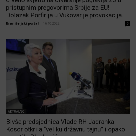
pristupnim pregovorima Srbije za EU!
Dolazak Porfirija u Vukovar je provokacija.
Braniteljski portal
-
16.10.2022
0
AKTUALNO
Bivša predsjednica Vlade RH Jadranka
Kosor otkrila “veliku državnu tajnu” i opako