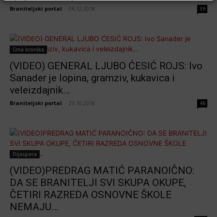
Braniteljski portal
-
06.12.2018
39
Crna kronika
(VIDEO) GENERAL LJUBO ĆESIĆ ROJS: Ivo
Sanader je lopina, gramziv, kukavica i
veleizdajnik…
Braniteljski portal
-
25.10.2018
46
Dijaspora
(VIDEO)PREDRAG MATIĆ PARANOIČNO:
DA SE BRANITELJI SVI SKUPA OKUPE,
ČETIRI RAZREDA OSNOVNE ŠKOLE
NEMAJU…