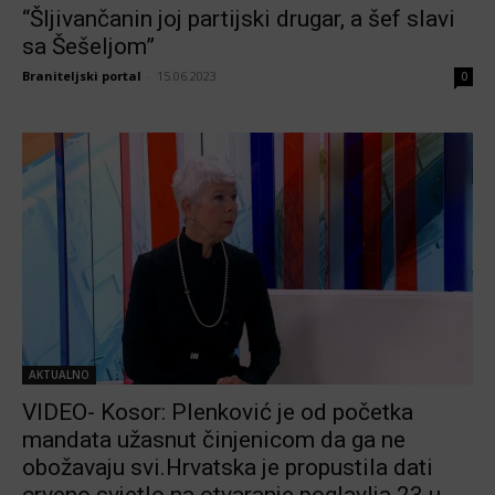
“Šljivančanin joj partijski drugar, a šef slavi
sa Šešeljom”
Braniteljski portal
-
15.06.2023
0
AKTUALNO
VIDEO- Kosor: Plenković je od početka
mandata užasnut činjenicom da ga ne
obožavaju svi.Hrvatska je propustila dati
crveno svjetlo na otvaranje poglavlja 23 u