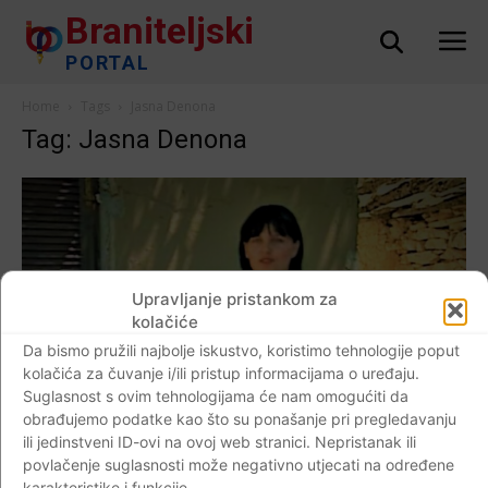
Braniteljski
PORTAL
Home
Tags
Jasna Denona
Tag: Jasna Denona
Upravljanje pristankom za
kolačiće
Da bismo pružili najbolje iskustvo, koristimo tehnologije poput
kolačića za čuvanje i/ili pristup informacijama o uređaju.
Suglasnost s ovim tehnologijama će nam omogućiti da
obrađujemo podatke kao što su ponašanje pri pregledavanju
ili jedinstveni ID-ovi na ovoj web stranici. Nepristanak ili
AKTUALNO
povlačenje suglasnosti može negativno utjecati na određene
karakteristike i funkcije.