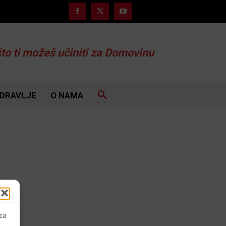
što ti možeš učiniti za Domovinu
DRAVLJE
O NAMA
 za