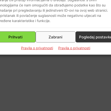
0
hnologijama će nam omogućiti da obrađujemo podatke kao što su
našanje pri pregledavanju ili jedinstveni ID-ovi na ovoj web stranici.
pristanak ili povlačenje suglasnosti može negativno utjecati na
ređene karakteristike i funkcije.
Prihvati
Zabrani
Pogledaj postavk
Pravila o privatnosti
Pravila o privatnosti