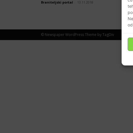
Braniteljski portal
-
13.11.2018
te
po
Ne
od
© Newspaper WordPress Theme by TagDiv