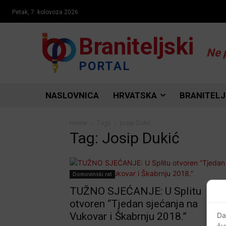
Petak, 7. kolovoza 2026.
Braniteljski
Ne 
PORTAL
NASLOVNICA
HRVATSKA
BRANITELJ
Home
Tags
Josip Dukić
Tag: Josip Dukić
Domovinski rat
TUŽNO SJEĆANJE: U Splitu
otvoren “Tjedan sjećanja na
Vukovar i Škabrnju 2018.”
Da
ču