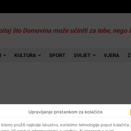
pitaj što Domovina može učiniti za tebe, nego 
I
KULTURA
SPORT
SVIJET
VJERA
Z
Upravljanje pristankom za kolačiće
 bismo pružili najbolje iskustvo, koristimo tehnologije poput kolačića
vanje i/ili pristup informacijama o uređaju. Suglasnost s ovim