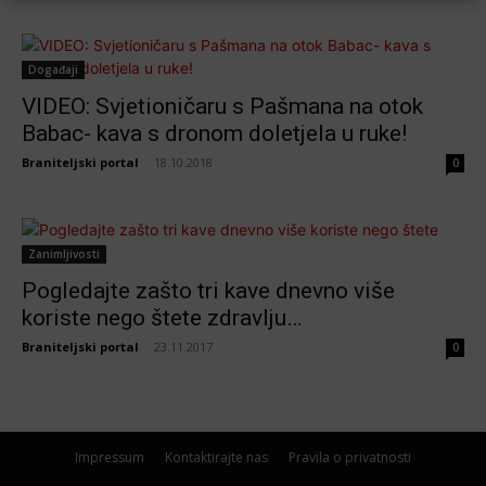
Događaji
VIDEO: Svjetioničaru s Pašmana na otok
Babac- kava s dronom doletjela u ruke!
Braniteljski portal
-
18.10.2018
0
Zanimljivosti
Pogledajte zašto tri kave dnevno više
koriste nego štete zdravlju…
Braniteljski portal
-
23.11.2017
0
Impressum
Kontaktirajte nas
Pravila o privatnosti