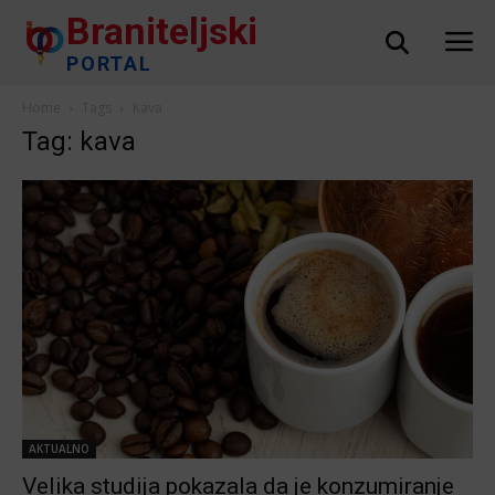
Braniteljski
PORTAL
Home
Tags
Kava
Tag: kava
AKTUALNO
Velika studija pokazala da je konzumiranje