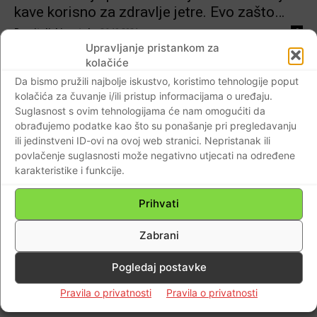
kave korisno za zdravlje jetre. Evo zašto…
Braniteljski portal
-
26.10.2021
0
Upravljanje pristankom za
kolačiće
Da bismo pružili najbolje iskustvo, koristimo tehnologije poput
kolačića za čuvanje i/ili pristup informacijama o uređaju.
Suglasnost s ovim tehnologijama će nam omogućiti da
obrađujemo podatke kao što su ponašanje pri pregledavanju
ili jedinstveni ID-ovi na ovoj web stranici. Nepristanak ili
povlačenje suglasnosti može negativno utjecati na određene
karakteristike i funkcije.
Prihvati
Zabrani
Zanimljivosti
Dobro je znati! Što se događa tijelu kada
Pogledaj postavke
popijete kavu na prazan želudac?
Pravila o privatnosti
Pravila o privatnosti
Braniteljski portal
-
19.12.2020
0