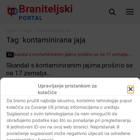
Braniteljski
PORTAL
Home
Tags
Kontaminirana jaja
Tag: kontaminirana jaja
EU
Skandal s kontaminiranim jajima proširio se
na 17 zemalja…
Braniteljski portal
-
12.08.2017
0
Upravljanje pristankom za
kolačiće
Da bismo pružili najbolje iskustvo, koristimo tehnologije poput
kolačića za čuvanje i/ili pristup informacijama o uređaju.
Crna kronika
Suglasnost s ovim tehnologijama će nam omogućiti da
Nizozemska policija uhitila dvije osobe u
obrađujemo podatke kao što su ponašanje pri pregledavanju
slučaju kontaminiranih jaja insekticidom
ili jedinstveni ID-ovi na ovoj web stranici. Nepristanak ili
fipronil…
povlačenje suglasnosti može negativno utjecati na određene
karakteristike i funkcije.