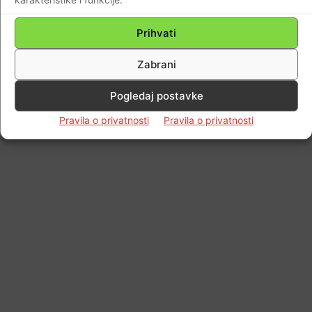
Braniteljski portal
-
11.08.2017
0
Prihvati
Zabrani
Impressum
Kontaktirajte nas
Pravila o privatnosti
Pogledaj postavke
© Newspaper WordPress Theme by TagDiv
Pravila o privatnosti
Pravila o privatnosti