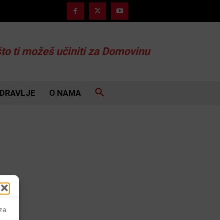
što ti možeš učiniti za Domovinu
DRAVLJE
O NAMA
 za