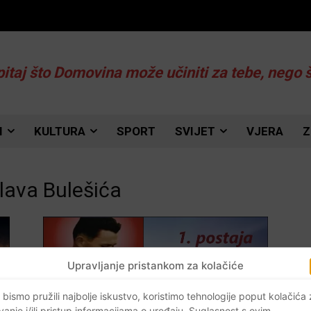
pitaj što Domovina može učiniti za tebe, nego 
I
KULTURA
SPORT
SVIJET
VJERA
Z
slava Bulešića
Upravljanje pristankom za kolačiće
 bismo pružili najbolje iskustvo, koristimo tehnologije poput kolačića
vanje i/ili pristup informacijama o uređaju. Suglasnost s ovim