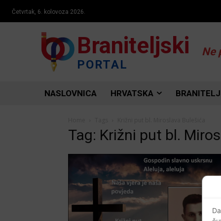
Četvrtak, 6. kolovoza 2026.
Braniteljski
Ne 
PORTAL
NASLOVNICA
HRVATSKA
BRANITELJ
Home
Tags
Križni put bl. Miroslava Bulešića
Tag: Križni put bl. Miro
Da
ču