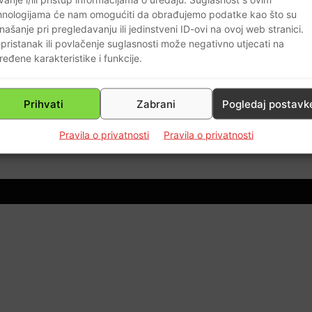
hnologijama će nam omogućiti da obrađujemo podatke kao što su
našanje pri pregledavanju ili jedinstveni ID-ovi na ovoj web stranici.
pristanak ili povlačenje suglasnosti može negativno utjecati na
AKTUALNO
ređene karakteristike i funkcije.
Križni put bl. Miroslava Bulešića
1.postaja
Prihvati
Zabrani
Pogledaj postavk
Braniteljski portal
-
13.03.2021
0
0
Pravila o privatnosti
Pravila o privatnosti