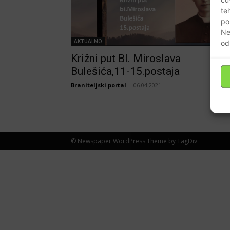
te
po
Ne
AKTUALNO
od
Križni put Bl. Miroslava
Bulešića,11-15.postaja
Braniteljski portal
-
06.04.2021
© Newspaper WordPress Theme by TagDiv