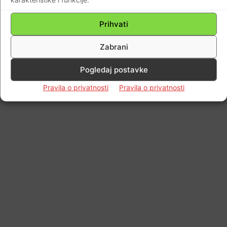
Impressum
Kontaktirajte nas
Pravila o privatnosti
© Newspaper WordPress Theme by TagDiv
Prihvati
Zabrani
Pogledaj postavke
Pravila o privatnosti
Pravila o privatnosti