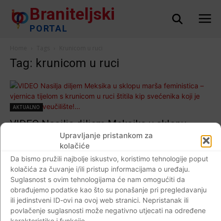
Braniteljski
PORTAL
Home
Tags
Krunicom u ruci
Tag: krunicom u ruci
AKTUALNO
VIDEO Nasilja diljem Meksika u sklopu
marša feministica – vjernica tijelom s
Upravljanje pristankom za
kolačiće
krunicom u ruci štitila kip svećenika koji je
Da bismo pružili najbolje iskustvo, koristimo tehnologije poput
osnovao sveučilište!…
kolačića za čuvanje i/ili pristup informacijama o uređaju.
Braniteljski portal
-
13.03.2020
0
Suglasnost s ovim tehnologijama će nam omogućiti da
obrađujemo podatke kao što su ponašanje pri pregledavanju
ili jedinstveni ID-ovi na ovoj web stranici. Nepristanak ili
povlačenje suglasnosti može negativno utjecati na određene
karakteristike i funkcije.