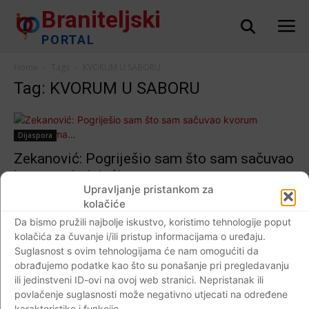
Braniteljski
PORTAL
Home
Tags
KVORUM U SABORU
Tag: KVORUM U SABORU
Dijaspora
Zekanović: Pogriješio sam što sam sačuvao
kvorum vladajućima…
Upravljanje pristankom za
Braniteljski portal
-
25.02.2019
27
kolačiće
Da bismo pružili najbolje iskustvo, koristimo tehnologije poput
kolačića za čuvanje i/ili pristup informacijama o uređaju.
Suglasnost s ovim tehnologijama će nam omogućiti da
Impressum
Kontaktirajte nas
Pravila o privatnosti
obrađujemo podatke kao što su ponašanje pri pregledavanju
ili jedinstveni ID-ovi na ovoj web stranici. Nepristanak ili
© Newspaper WordPress Theme by TagDiv
povlačenje suglasnosti može negativno utjecati na određene
karakteristike i funkcije.