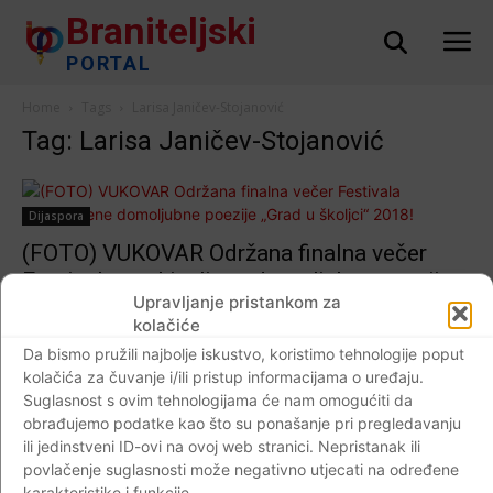
Braniteljski
PORTAL
Home
Tags
Larisa Janičev-Stojanović
Tag: Larisa Janičev-Stojanović
Dijaspora
(FOTO) VUKOVAR Održana finalna večer
Festivala neobjavljene domoljubne poezije
Upravljanje pristankom za
„Grad u školjci“ 2018!
kolačiće
Braniteljski portal
-
19.11.2018
0
Da bismo pružili najbolje iskustvo, koristimo tehnologije poput
kolačića za čuvanje i/ili pristup informacijama o uređaju.
Suglasnost s ovim tehnologijama će nam omogućiti da
obrađujemo podatke kao što su ponašanje pri pregledavanju
ili jedinstveni ID-ovi na ovoj web stranici. Nepristanak ili
Impressum
Kontaktirajte nas
Pravila o privatnosti
povlačenje suglasnosti može negativno utjecati na određene
© Newspaper WordPress Theme by TagDiv
karakteristike i funkcije.