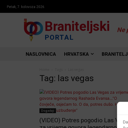
Petak, 7. kolovoza 2026.
Braniteljski
Ne 
PORTAL
NASLOVNICA
HRVATSKA
BRANITELJ
Home
Tags
Las vegas
Tag: las vegas
Događaji
(VIDEO) Potres pogodio Las Veg
Da
za vrijeme govora legendarnog
ču