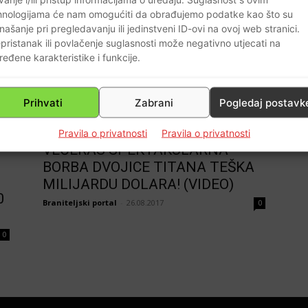
najmanje 59 ljudi i više od 500
hnologijama će nam omogućiti da obrađujemo podatke kao što su
ranjeno
našanje pri pregledavanju ili jedinstveni ID-ovi na ovoj web stranici.
,
Braniteljski portal
-
03.10.2017
0
pristanak ili povlačenje suglasnosti može negativno utjecati na
ređene karakteristike i funkcije.
0
Prihvati
Zabrani
Pogledaj postavk
Sport
Pravila o privatnosti
Pravila o privatnosti
VEČERAS SPEKTAKULARNA
BORBA DVOJICE TITANA TEŠKA
MILIJARDU DOLARA! (VIDEO)
0
Braniteljski portal
-
26.08.2017
0
0