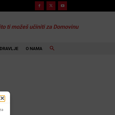
što ti možeš učiniti za Domovinu
DRAVLJE
O NAMA
 za