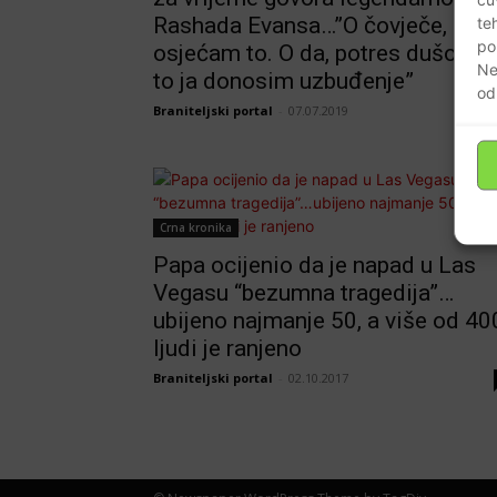
Rashada Evansa…”O čovječe,
te
po
osjećam to. O da, potres dušo. Hej
Ne
to ja donosim uzbuđenje”
od
Braniteljski portal
-
07.07.2019
Crna kronika
Papa ocijenio da je napad u Las
Vegasu “bezumna tragedija”…
ubijeno najmanje 50, a više od 40
ljudi je ranjeno
Braniteljski portal
-
02.10.2017