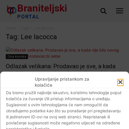
Braniteljski
PORTAL
Home
Tags
Lee Iacocca
Tag: Lee Iacocca
Crna kronika
Odlazak velikana: Prodavao je sve, a kada
nije bilo novog proizvoda, prodavao bi sebe
Upravljanje pristankom za
Braniteljski portal
-
03.07.2019
0
kolačiće
Da bismo pružili najbolje iskustvo, koristimo tehnologije poput
kolačića za čuvanje i/ili pristup informacijama o uređaju.
Suglasnost s ovim tehnologijama će nam omogućiti da
Impressum
Kontaktirajte nas
Pravila o privatnosti
obrađujemo podatke kao što su ponašanje pri pregledavanju
ili jedinstveni ID-ovi na ovoj web stranici. Nepristanak ili
© Newspaper WordPress Theme by TagDiv
povlačenje suglasnosti može negativno utjecati na određene
karakteristike i funkcije.