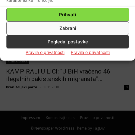
karakteristike i funkcije.
Prihvati
Zabrani
Pogledaj postavke
Pravila o privatnosti
Pravila o privatnosti
Crna kronika
KAMPIRALI U LICI: “U BiH vraćeno 46
ilegalnih pakistanskih migranata”…
Braniteljski portal
-
08.11.2018
0
Impressum
Kontaktirajte nas
Pravila o privatnosti
© Newspaper WordPress Theme by TagDiv