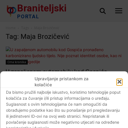
Braniteljski
PORTAL
Home
Tags
Maja Brozičević
Tag: Maja Brozičević
Crna kronika
U zapaljenom automobilu kod Gospića
pronađeno karbonizirano ljudsko tijelo. Nije
Upravljanje pristankom za
kolačiće
poznat identitet osobe, kao ni okolnosti
tragedije
Da bismo pružili najbolje iskustvo, koristimo tehnologije poput
kolačića za čuvanje i/ili pristup informacijama o uređaju.
Braniteljski portal
-
17.12.2020
0
Suglasnost s ovim tehnologijama će nam omogućiti da
obrađujemo podatke kao što su ponašanje pri pregledavanju
ili jedinstveni ID-ovi na ovoj web stranici. Nepristanak ili
povlačenje suglasnosti može negativno utjecati na određene