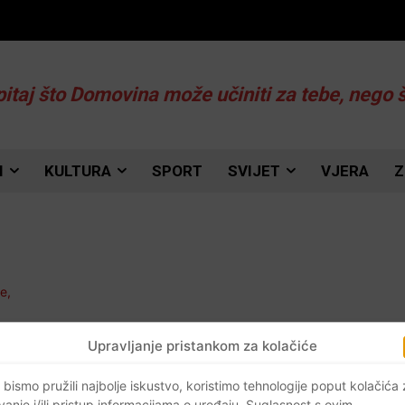
pitaj što Domovina može učiniti za tebe, nego 
I
KULTURA
SPORT
SVIJET
VJERA
Z
Upravljanje pristankom za kolačiće
 bismo pružili najbolje iskustvo, koristimo tehnologije poput kolačića
vanje i/ili pristup informacijama o uređaju. Suglasnost s ovim