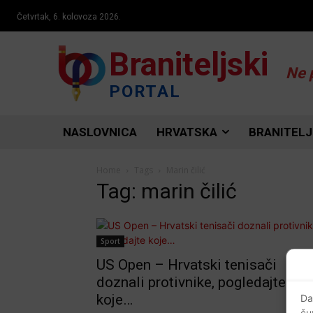
Četvrtak, 6. kolovoza 2026.
Braniteljski
Ne 
PORTAL
NASLOVNICA
HRVATSKA
BRANITELJ
Home
Tags
Marin čilić
Tag: marin čilić
Sport
US Open – Hrvatski tenisači
doznali protivnike, pogledajte
koje…
Da
ču