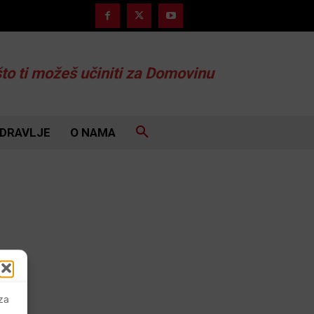
što ti možeš učiniti za Domovinu
DRAVLJE
O NAMA
 za