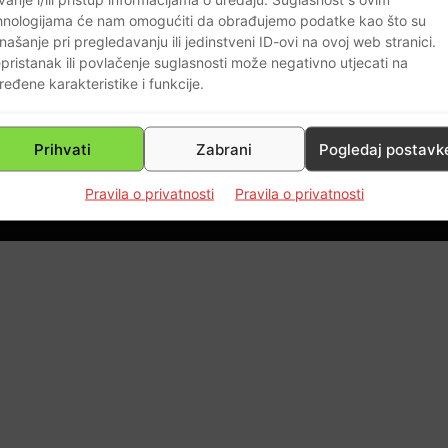
0
hnologijama će nam omogućiti da obrađujemo podatke kao što su
našanje pri pregledavanju ili jedinstveni ID-ovi na ovoj web stranici.
pristanak ili povlačenje suglasnosti može negativno utjecati na
ređene karakteristike i funkcije.
Page 3 of 3
Prihvati
Zabrani
Pogledaj postavk
Pravila o privatnosti
Pravila o privatnosti