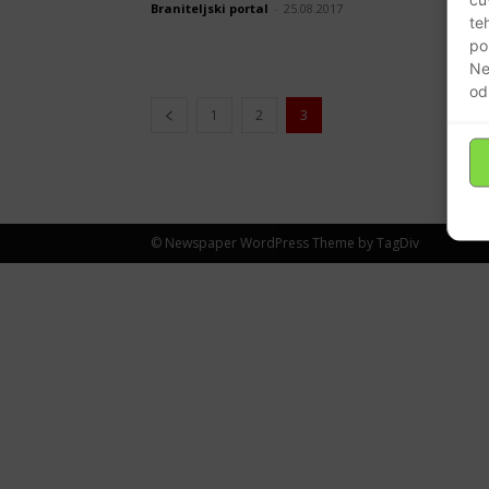
Braniteljski portal
-
25.08.2017
te
po
Ne
od
1
2
3
© Newspaper WordPress Theme by TagDiv