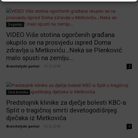
Događaji
VIDEO Više stotina ogorčenih građana
okupilo se na prosvjedu ispred Doma
zdravlja u Metkoviću…Neka se Plenković
malo spusti na zemlju…
Braniteljski portal
-
19.12.2018
2
Crna kronika
Predstojnik klinike za dječje bolesti KBC-a
Split o tragičnoj smrti devetogodišnjeg
dječaka iz Metkovića
Braniteljski portal
-
15.12.2018
0