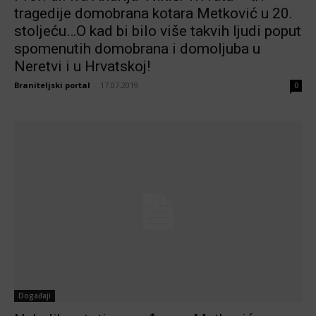
tragedije domobrana kotara Metković u 20.
stoljeću…O kad bi bilo više takvih ljudi poput
spomenutih domobrana i domoljuba u
Neretvi i u Hrvatskoj!
Braniteljski portal
-
17.07.2019
0
Događaji