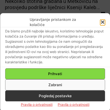
Nekoliko stotina građana u Metkoviću na
prosvjedu podrške liječnici Kseniji Kaleb…
Braniteljski portal
-
14.01.2019
0
Upravljanje pristankom za
kolačiće
Da bismo pružili najbolje iskustvo, koristimo tehnologije poput
Događaji
kolačića za čuvanje i/ili pristup informacijama o uređaju.
Suglasnost s ovim tehnologijama će nam omogućiti da
GI ‘Sinovi i kćeri Metkovića’ poziva na
obrađujemo podatke kao što su ponašanje pri pregledavanju
prosvjed potpore dr. Kseniji Kaleb
ili jedinstveni ID-ovi na ovoj web stranici. Nepristanak ili
Braniteljski portal
-
11.01.2019
2
povlačenje suglasnosti može negativno utjecati na određene
karakteristike i funkcije.
Prihvati
Dijaspora
Hrvatska liječnička komora utvrdila
Zabrani
propuste kod troje liječnika u zbrinjavanju
Pogledaj postavke
dječaka iz Metkovića…
Braniteljski portal
-
02.01.2019
0
Pravila o privatnosti
Pravila o privatnosti