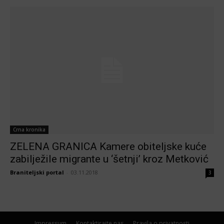
Crna kronika
ZELENA GRANICA Kamere obiteljske kuće
zabilježile migrante u ‘šetnji’ kroz Metković
Braniteljski portal
-
03.11.2018
3
Impressum
Kontaktirajte nas
Pravila o privatnosti