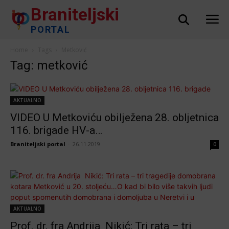
Braniteljski
PORTAL
Home
Tags
Metković
Tag: metković
AKTUALNO
VIDEO U Metkoviću obilježena 28. obljetnica
116. brigade HV-a…
Braniteljski portal
-
26.11.2019
0
AKTUALNO
Prof. dr. fra Andrija Nikić: Tri rata – tri