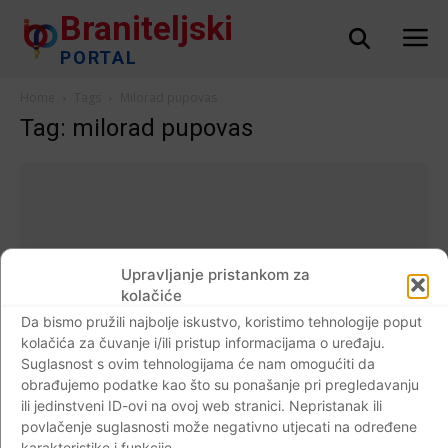
Braniteljski
PORTAL
Home
Tags
Milorad pupovas
Tag: milorad pupovas
Upravljanje pristankom za
kolačiće
Da bismo pružili najbolje iskustvo, koristimo tehnologije poput
kolačića za čuvanje i/ili pristup informacijama o uređaju.
Suglasnost s ovim tehnologijama će nam omogućiti da
obrađujemo podatke kao što su ponašanje pri pregledavanju
ili jedinstveni ID-ovi na ovoj web stranici. Nepristanak ili
Crna kronika
povlačenje suglasnosti može negativno utjecati na određene
VIDEO Na meti medijskih napada policajac
karakteristike i funkcije.