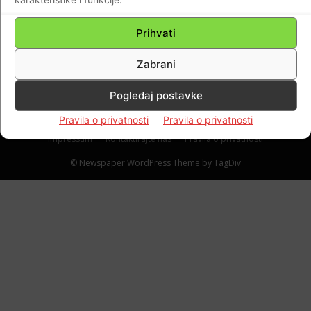
koji je suspendiran nakon istrage Ovčare u
kojoj ispitivao Pupovčevog stranačkog
Prihvati
kolegu
Zabrani
Braniteljski portal
-
26.07.2018
13
Pogledaj postavke
Pravila o privatnosti
Pravila o privatnosti
Impressum
Kontaktirajte nas
Pravila o privatnosti
© Newspaper WordPress Theme by TagDiv