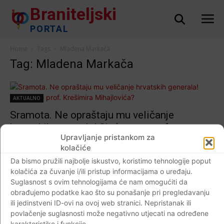
Braniteljski
PORTAL
Home
Tags
Mladena Markača
Tag: Mladena Markača
AKTUALNO
Sramota. Ne opraštaju mu veličanje
hrvatskih generala! Sjećate se prof.
Upravljanje pristankom za
Krešimira Mihajlovića?
kolačiće
Braniteljski portal
-
30.11.2020
0
Da bismo pružili najbolje iskustvo, koristimo tehnologije poput
kolačića za čuvanje i/ili pristup informacijama o uređaju.
Suglasnost s ovim tehnologijama će nam omogućiti da
obrađujemo podatke kao što su ponašanje pri pregledavanju
ili jedinstveni ID-ovi na ovoj web stranici. Nepristanak ili
Impressum
Kontaktirajte nas
Pravila o privatnosti
povlačenje suglasnosti može negativno utjecati na određene
© Newspaper WordPress Theme by TagDiv
karakteristike i funkcije.