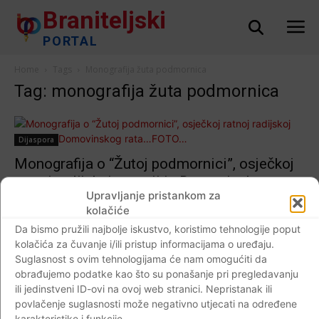
Braniteljski
PORTAL
Home
Tags
Monografija žuta podmornica
Tag: monografija žuta podmornica
Dijaspora
Monografija o “Žutoj podmornici”, osječkoj
ratnoj radijskoj postaji iz Domovinskog
Upravljanje pristankom za
rata…FOTO…
kolačiće
Braniteljski portal
-
07.02.2018
0
Da bismo pružili najbolje iskustvo, koristimo tehnologije poput
kolačića za čuvanje i/ili pristup informacijama o uređaju.
Suglasnost s ovim tehnologijama će nam omogućiti da
obrađujemo podatke kao što su ponašanje pri pregledavanju
ili jedinstveni ID-ovi na ovoj web stranici. Nepristanak ili
Impressum
Kontaktirajte nas
Pravila o privatnosti
povlačenje suglasnosti može negativno utjecati na određene
© Newspaper WordPress Theme by TagDiv
karakteristike i funkcije.