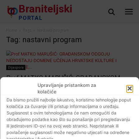
Braniteljski
PORTAL
Home
Tags
Nastavni program
Tag: nastavni program
Dijaspora
Prof MATKO MARUŠIĆ: GRAĐANSKOM
ODGOJU NEDOSTAJU DOMENE UČENJA
Upravljanje pristankom za
kolačiće
HRVATSKE KULTURE I TRADICIJE…
Da bismo pružili najbolje iskustvo, koristimo tehnologije poput
Braniteljski portal
-
02.12.2018
0
kolačića za čuvanje i/ili pristup informacijama o uređaju.
Suglasnost s ovim tehnologijama će nam omogućiti da
obrađujemo podatke kao što su ponašanje pri pregledavanju
ili jedinstveni ID-ovi na ovoj web stranici. Nepristanak ili
povlačenje suglasnosti može negativno utjecati na određene
Impressum
Kontaktirajte nas
Pravila o privatnosti
karakteristike i funkcije.