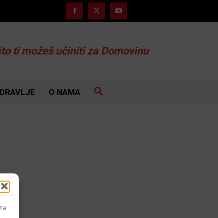
što ti možeš učiniti za Domovinu
DRAVLJE
O NAMA
 za