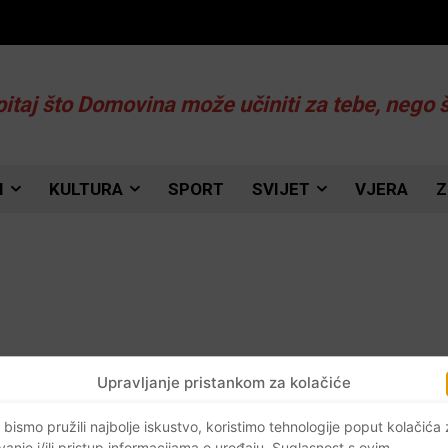
pitaj što Domovina može učiniti za tebe, nego 
I
KULTURA
SPORT
SVIJET
VJERA
Z
Upravljanje pristankom za kolačiće
 bismo pružili najbolje iskustvo, koristimo tehnologije poput kolačića
vanje i/ili pristup informacijama o uređaju. Suglasnost s ovim