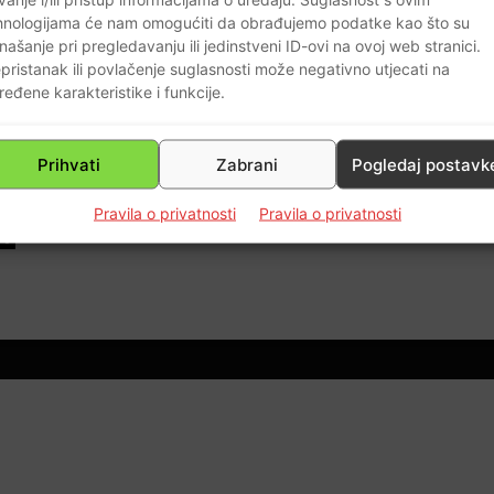
hnologijama će nam omogućiti da obrađujemo podatke kao što su
našanje pri pregledavanju ili jedinstveni ID-ovi na ovoj web stranici.
pristanak ili povlačenje suglasnosti može negativno utjecati na
ređene karakteristike i funkcije.
i
Prihvati
Zabrani
Pogledaj postavk
Pravila o privatnosti
Pravila o privatnosti
0