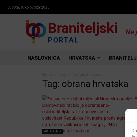
Subota, 8. kolovoza 2026.
Braniteljski
Ne 
PORTAL
NASLOVNICA
HRVATSKA
BRANITELJ
Home
Tags
Obrana hrvatska
Tag: obrana hrvatska
Da
AKTUALNO
ču