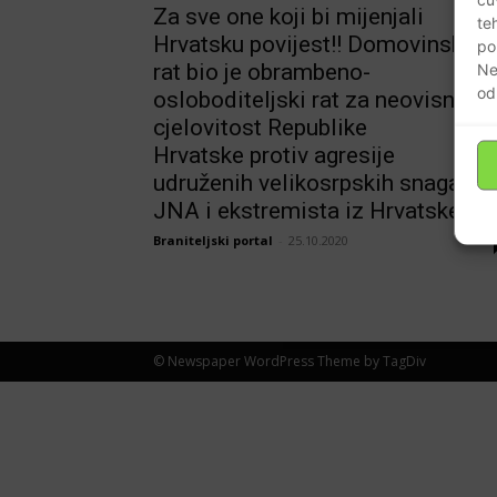
Za sve one koji bi mijenjali
te
Hrvatsku povijest!! Domovinski
po
rat bio je obrambeno-
Ne
od
osloboditeljski rat za neovisnost 
cjelovitost Republike
Hrvatske protiv agresije
udruženih velikosrpskih snaga ,
JNA i ekstremista iz Hrvatske
Braniteljski portal
-
25.10.2020
© Newspaper WordPress Theme by TagDiv