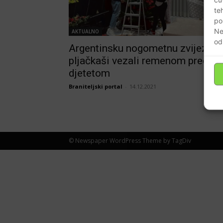
te
po
Ne
AKTUALNO
od
Argentinsku nogometnu zvijezdu
pljačkaši vezali remenom pred
djetetom
Braniteljski portal
-
14.12.2021
© Newspaper WordPress Theme by TagDiv