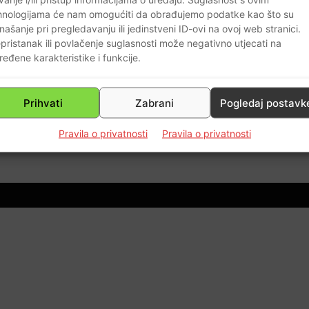
hnologijama će nam omogućiti da obrađujemo podatke kao što su
našanje pri pregledavanju ili jedinstveni ID-ovi na ovoj web stranici.
pristanak ili povlačenje suglasnosti može negativno utjecati na
ređene karakteristike i funkcije.
Prihvati
Zabrani
Pogledaj postavk
0
Pravila o privatnosti
Pravila o privatnosti