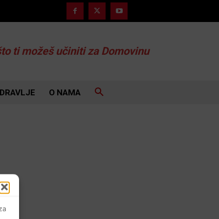
što ti možeš učiniti za Domovinu
DRAVLJE
O NAMA
 za