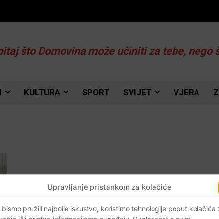
pitaj što Domovina može učiniti za tebe, nego 
I
KULTURA
SPORT
SVIJET
VJERA
Z
Upravljanje pristankom za kolačiće
 bismo pružili najbolje iskustvo, koristimo tehnologije poput kolačića
vanje i/ili pristup informacijama o uređaju. Suglasnost s ovim