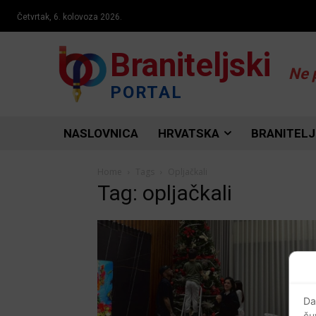
Četvrtak, 6. kolovoza 2026.
Braniteljski
Ne 
PORTAL
NASLOVNICA
HRVATSKA
BRANITELJ
Home
Tags
Opljačkali
Tag: opljačkali
Da
ču