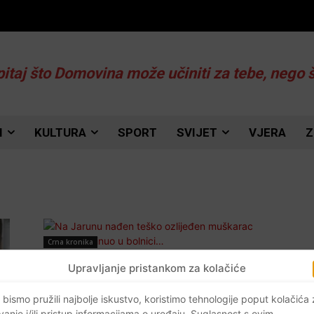
pitaj što Domovina može učiniti za tebe, nego 
I
KULTURA
SPORT
SVIJET
VJERA
Z
Crna kronika
Na Jarunu nađen teško ozlijeđen
Upravljanje pristankom za kolačiće
muškarac koji je preminuo u
bolnici…
 bismo pružili najbolje iskustvo, koristimo tehnologije poput kolačića
vanje i/ili pristup informacijama o uređaju. Suglasnost s ovim