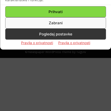
osobnim dokumentima mora se nalaziti
spol u kojem je osoba rođena
Prihvati
Braniteljski portal
-
23.05.2020
0
Zabrani
Pogledaj postavke
Pravila o privatnosti
Pravila o privatnosti
Impressum
Kontaktirajte nas
Pravila o privatnosti
© Newspaper WordPress Theme by TagDiv