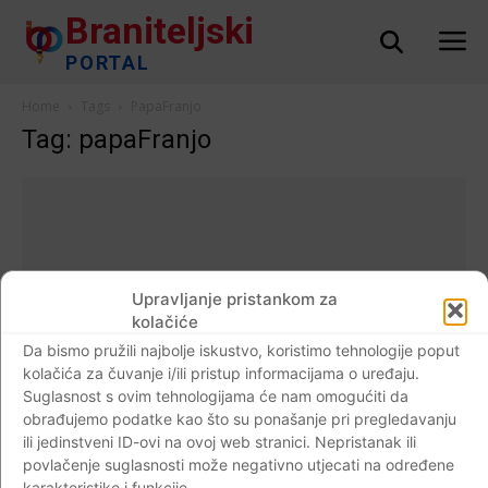
Braniteljski
PORTAL
Home
Tags
PapaFranjo
Tag: papaFranjo
Upravljanje pristankom za
kolačiće
Da bismo pružili najbolje iskustvo, koristimo tehnologije poput
kolačića za čuvanje i/ili pristup informacijama o uređaju.
Suglasnost s ovim tehnologijama će nam omogućiti da
obrađujemo podatke kao što su ponašanje pri pregledavanju
ili jedinstveni ID-ovi na ovoj web stranici. Nepristanak ili
AKTUALNO
povlačenje suglasnosti može negativno utjecati na određene
NOVI ZAKON: Mađarski parlament – Na
karakteristike i funkcije.