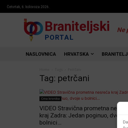
Četvrtak, 6. kolovoza 2026.
Braniteljski
Ne 
PORTAL
NASLOVNICA
HRVATSKA
BRANITELJ
Home
Tags
Petrčani
Tag: petrčani
Crna kronika
VIDEO Stravična prometna nesre
kraj Zadra: Jedan poginuo, dvoje 
bolnici…
Da
ču