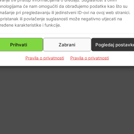
0
hnologijama će nam omogućiti da obrađujemo podatke kao što su
našanje pri pregledavanju ili jedinstveni ID-ovi na ovoj web stranici.
pristanak ili povlačenje suglasnosti može negativno utjecati na
ređene karakteristike i funkcije.
Prihvati
Zabrani
Pogledaj postavk
Pravila o privatnosti
Pravila o privatnosti