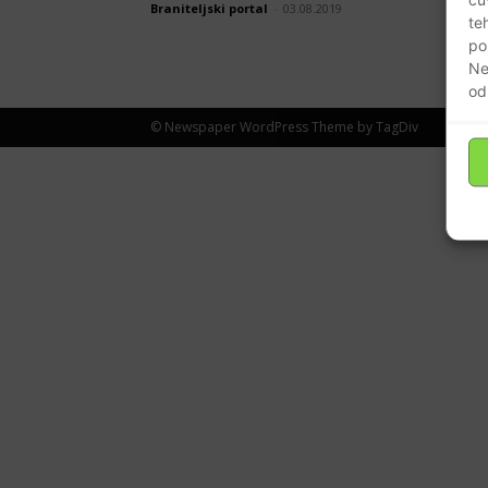
Braniteljski portal
-
03.08.2019
te
po
Ne
od
© Newspaper WordPress Theme by TagDiv