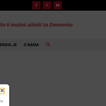
što ti možeš učiniti za Domovinu
DRAVLJE
O NAMA
 za