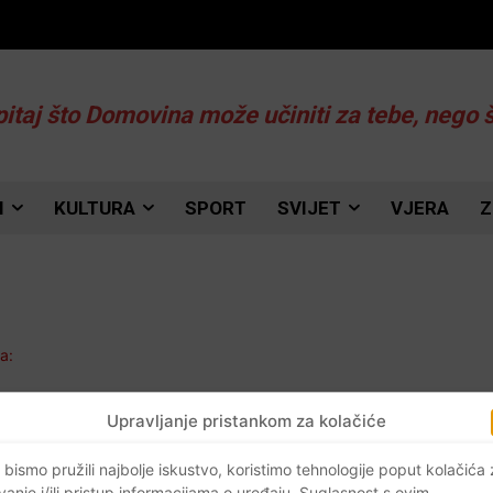
pitaj što Domovina može učiniti za tebe, nego 
I
KULTURA
SPORT
SVIJET
VJERA
Z
ća
Upravljanje pristankom za kolačiće
u
 bismo pružili najbolje iskustvo, koristimo tehnologije poput kolačića
vanje i/ili pristup informacijama o uređaju. Suglasnost s ovim