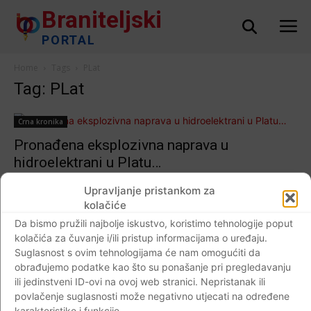
Braniteljski
PORTAL
Home
Tags
PLat
Tag: PLat
Crna kronika
Pronađena eksplozivna naprava u
hidroelektrani u Platu…
Braniteljski portal
-
10.07.2019
0
Upravljanje pristankom za
kolačiće
Da bismo pružili najbolje iskustvo, koristimo tehnologije poput
kolačića za čuvanje i/ili pristup informacijama o uređaju.
Impressum
Kontaktirajte nas
Pravila o privatnosti
Suglasnost s ovim tehnologijama će nam omogućiti da
obrađujemo podatke kao što su ponašanje pri pregledavanju
© Newspaper WordPress Theme by TagDiv
ili jedinstveni ID-ovi na ovoj web stranici. Nepristanak ili
povlačenje suglasnosti može negativno utjecati na određene
karakteristike i funkcije.