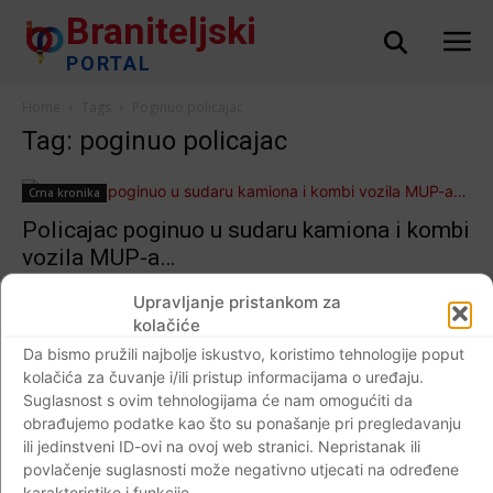
Braniteljski
PORTAL
Home
Tags
Poginuo policajac
Tag: poginuo policajac
Crna kronika
Policajac poginuo u sudaru kamiona i kombi
vozila MUP-a…
Braniteljski portal
-
20.10.2018
3
Upravljanje pristankom za
kolačiće
Da bismo pružili najbolje iskustvo, koristimo tehnologije poput
kolačića za čuvanje i/ili pristup informacijama o uređaju.
Impressum
Kontaktirajte nas
Pravila o privatnosti
Suglasnost s ovim tehnologijama će nam omogućiti da
obrađujemo podatke kao što su ponašanje pri pregledavanju
© Newspaper WordPress Theme by TagDiv
ili jedinstveni ID-ovi na ovoj web stranici. Nepristanak ili
povlačenje suglasnosti može negativno utjecati na određene
karakteristike i funkcije.