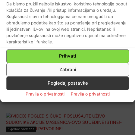
DAMIROM BANIĆEM prisjećamo se
Da bismo pružili najbolje iskustvo, koristimo tehnologije poput
vremena kada su se stvarale legende…
kolačića za čuvanje i/ili pristup informacijama o uređaju.
Suglasnost s ovim tehnologijama će nam omogućiti da
Braniteljski portal
-
26.06.2021
0
obrađujemo podatke kao što su ponašanje pri pregledavanju
ili jedinstveni ID-ovi na ovoj web stranici. Nepristanak ili
povlačenje suglasnosti može negativno utjecati na određene
karakteristike i funkcije.
AKTUALNO
Prihvati
U emisiji “Pogled s Čuke-dr.sc. Ante Nazor:
Hrvatska država nam nije darovana, ona je
Zabrani
stvorena u teškom ratu! To naša djeca
trebaju znati i osjetiti da imaju razloga biti
Pogledaj postavke
ponosni!
Pravila o privatnosti
Pravila o privatnosti
Braniteljski portal
-
22.06.2020
0
Svjedoci vremena