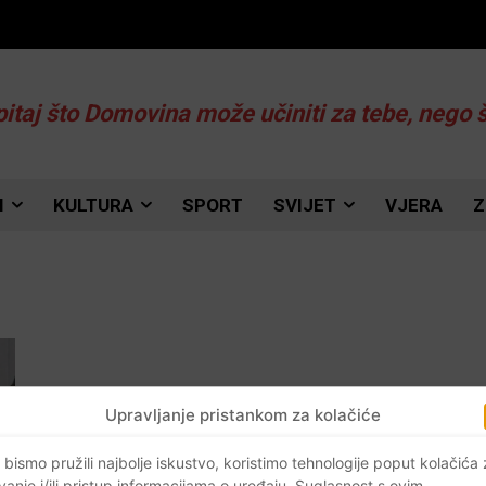
pitaj što Domovina može učiniti za tebe, nego 
I
KULTURA
SPORT
SVIJET
VJERA
Z
Upravljanje pristankom za kolačiće
 bismo pružili najbolje iskustvo, koristimo tehnologije poput kolačića
vanje i/ili pristup informacijama o uređaju. Suglasnost s ovim