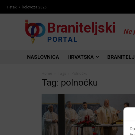
Petak, 7. kolovoza 2026.
Braniteljski
Ne 
PORTAL
NASLOVNICA
HRVATSKA
BRANITELJ
Home
Tags
Polnoćku
Tag: polnoćku
Da
ču