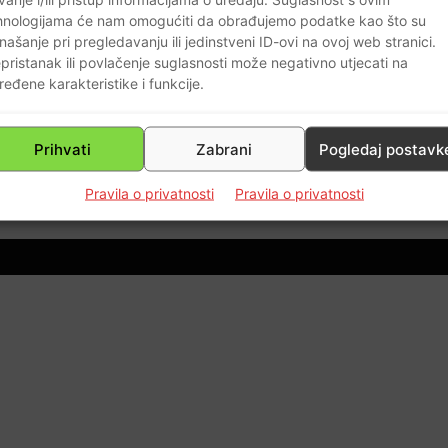
hnologijama će nam omogućiti da obrađujemo podatke kao što su
našanje pri pregledavanju ili jedinstveni ID-ovi na ovoj web stranici.
pristanak ili povlačenje suglasnosti može negativno utjecati na
ređene karakteristike i funkcije.
Prihvati
Zabrani
Pogledaj postavk
0
Pravila o privatnosti
Pravila o privatnosti