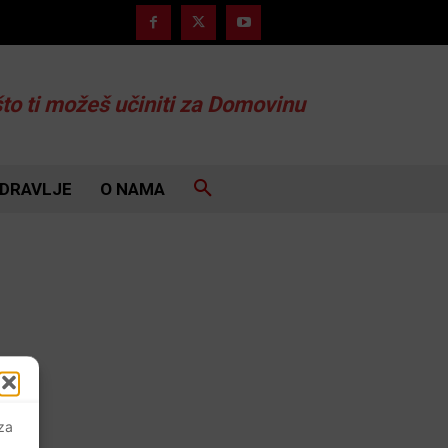
što ti možeš učiniti za Domovinu
DRAVLJE
O NAMA
 za