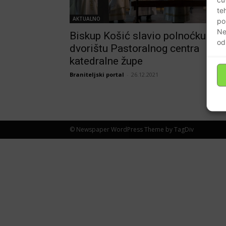
te
AKTUALNO
po
Ne
Biskup Košić slavio polnoćku u
od
dvorištu Pastoralnog centra
katedralne župe
Braniteljski portal
-
26.12.2021
© Newspaper WordPress Theme by TagDiv