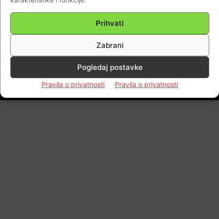
Crkvi i svojem narodu!”
Braniteljski portal
-
09.02.2021
0
Prihvati
Zabrani
Pogledaj postavke
Impressum
Kontaktirajte nas
Pravila o privatnosti
Pravila o privatnosti
Pravila o privatnosti
© Newspaper WordPress Theme by TagDiv