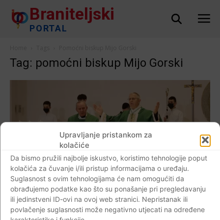
Braniteljski
PORTAL
Home
Tags
Pomoćni biskup Mijo Gorski
Tag: pomoćni biskup Mijo Gorski
Upravljanje pristankom za
kolačiće
Da bismo pružili najbolje iskustvo, koristimo tehnologije poput
kolačića za čuvanje i/ili pristup informacijama o uređaju.
Suglasnost s ovim tehnologijama će nam omogućiti da
AKTUALNO
obrađujemo podatke kao što su ponašanje pri pregledavanju
ili jedinstveni ID-ovi na ovoj web stranici. Nepristanak ili
Biskup Gorski: “Stepinac je čvrsto ostao na
povlačenje suglasnosti može negativno utjecati na određene
načelima Evanđelja, vjeran Bogu, Katoličkoj
karakteristike i funkcije.