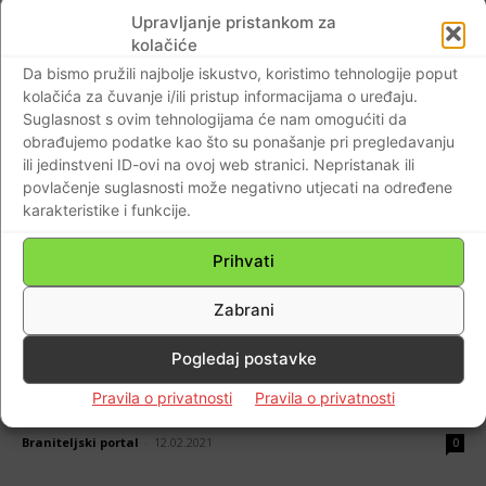
Upravljanje pristankom za
Braniteljski portal
-
09.05.2021
0
kolačiće
Da bismo pružili najbolje iskustvo, koristimo tehnologije poput
kolačića za čuvanje i/ili pristup informacijama o uređaju.
Suglasnost s ovim tehnologijama će nam omogućiti da
obrađujemo podatke kao što su ponašanje pri pregledavanju
ili jedinstveni ID-ovi na ovoj web stranici. Nepristanak ili
povlačenje suglasnosti može negativno utjecati na određene
karakteristike i funkcije.
Prihvati
Zabrani
AKTUALNO
Pogledaj postavke
UŽIVO: Nacionalni stožer otkriva detalje
Pravila o privatnosti
Pravila o privatnosti
popuštanja mjera
Braniteljski portal
-
12.02.2021
0