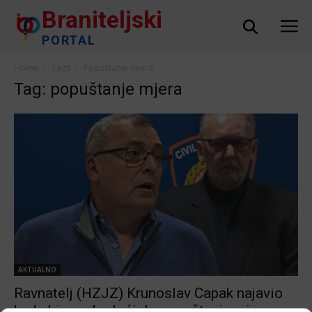
Braniteljski
PORTAL
Home
Tags
Popuštanje mjera
Tag: popuštanje mjera
AKTUALNO
Ravnatelj (HZJZ) Krunoslav Capak najavio
kada bi moglo doći do popuštanja mjera