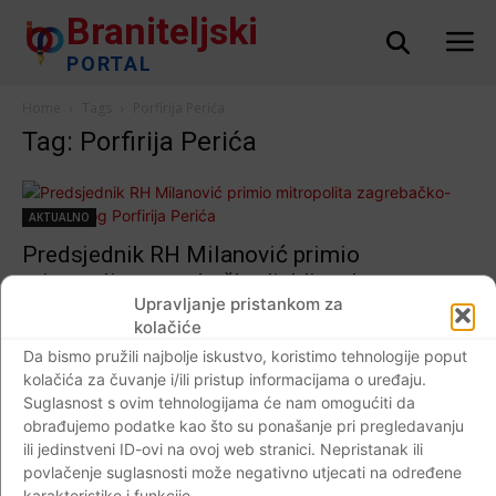
Braniteljski
PORTAL
Home
Tags
Porfirija Perića
Tag: Porfirija Perića
AKTUALNO
Predsjednik RH Milanović primio
mitropolita zagrebačko-ljubljanskog
Upravljanje pristankom za
Porfirija Perića
kolačiće
Braniteljski portal
-
24.07.2020
0
Da bismo pružili najbolje iskustvo, koristimo tehnologije poput
kolačića za čuvanje i/ili pristup informacijama o uređaju.
Suglasnost s ovim tehnologijama će nam omogućiti da
obrađujemo podatke kao što su ponašanje pri pregledavanju
ili jedinstveni ID-ovi na ovoj web stranici. Nepristanak ili
AKTUALNO
povlačenje suglasnosti može negativno utjecati na određene
VIDEO: POGLEDAJTE TKO JE SVE BIO na
karakteristike i funkcije.