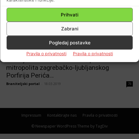
domjenku u zagrebačkom hotelu Sheraton
povodom pravoslavnog Badnjaka…
Prihvati
Braniteljski portal
-
06.01.2020
0
Zabrani
Pogledaj postavke
Domovina
Pravila o privatnosti
Pravila o privatnosti
Predsjednik Vlade Plenković primio
mitropolita zagrebačko-ljubljanskog
Porfirija Perića…
Braniteljski portal
-
18.03.2019
73
Impressum
Kontaktirajte nas
Pravila o privatnosti
© Newspaper WordPress Theme by TagDiv