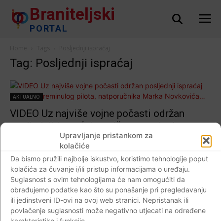
Braniteljski
PORTAL
Home
Tags
Posljednji ispraćaj
Tag: Posljednji ispraćaj
AKTUALNO
VIDEO Uz najviše vojne počasti održan
posljednji ispraćaj tragično preminulog
Upravljanje pristankom za
pilota, natporučnika Marka Novkovića…
kolačiće
Braniteljski portal
-
12.05.2020
0
Da bismo pružili najbolje iskustvo, koristimo tehnologije poput
kolačića za čuvanje i/ili pristup informacijama o uređaju.
Suglasnost s ovim tehnologijama će nam omogućiti da
obrađujemo podatke kao što su ponašanje pri pregledavanju
Crna kronika
ili jedinstveni ID-ovi na ovoj web stranici. Nepristanak ili
FOTO Pokopan je poginuli hrvatski vojnik
povlačenje suglasnosti može negativno utjecati na određene
karakteristike i funkcije.