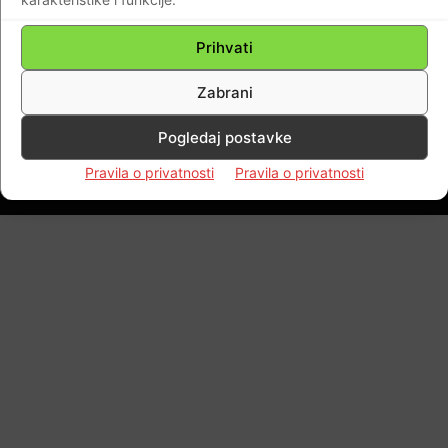
Josip Briški… Ispratili su ga obitelj, kolege i
vojni vrh
Prihvati
Braniteljski portal
-
28.07.2019
0
Zabrani
Pogledaj postavke
Impressum
Kontaktirajte nas
Pravila o privatnosti
Pravila o privatnosti
Pravila o privatnosti
© Newspaper WordPress Theme by TagDiv