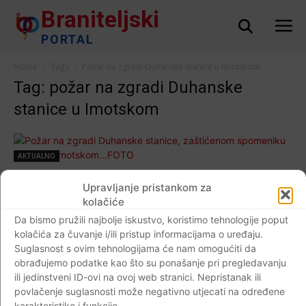
Braniteljski
PORTAL
Home
Tags
Požar na zgradi Duhanske stanice u Imotskom
Tag: požar na zgradi Duhanske
stanice u Imotskom
AKTUALNO
Požar na zgradi Duhanske stanice,
Upravljanje pristankom za
zaštićenom spomeniku kulture u
kolačiće
Imotskom…FOTO
Da bismo pružili najbolje iskustvo, koristimo tehnologije poput
Braniteljski portal
-
19.08.2020
0
kolačića za čuvanje i/ili pristup informacijama o uređaju.
Suglasnost s ovim tehnologijama će nam omogućiti da
obrađujemo podatke kao što su ponašanje pri pregledavanju
ili jedinstveni ID-ovi na ovoj web stranici. Nepristanak ili
povlačenje suglasnosti može negativno utjecati na određene
Impressum
Kontaktirajte nas
Pravila o privatnosti
karakteristike i funkcije.