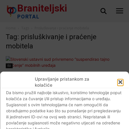
Braniteljski
PORTAL
Home
Tags
Prisluškivanje i praćenje mobitela
Tag: prisluškivanje i praćenje
mobitela
EU
Slovenski ustavni sud privremeno
Upravljanje pristankom za
“suspendirao tajno praćenje” mobilnih
kolačiće
uređaja
Da bismo pružili najbolje iskustvo, koristimo tehnologije poput
Braniteljski portal
-
23.07.2019
0
kolačića za čuvanje i/ili pristup informacijama o uređaju.
Suglasnost s ovim tehnologijama će nam omogućiti da
obrađujemo podatke kao što su ponašanje pri pregledavanju
ili jedinstveni ID-ovi na ovoj web stranici. Nepristanak ili
povlačenje suglasnosti može negativno utjecati na određene
Impressum
Kontaktirajte nas
Pravila o privatnosti
karakteristike i funkcije.