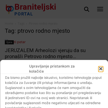
Braniteljski
PORTAL
Home
Tags
Ptrovo rodno mjesto
Tag: ptrovo rodno mjesto
Vjera
JERUZALEM Arheolozi vjeruju da su
pronašli Petrovo rodno mjesto…
Braniteljski portal
-
07.08.2017
0
Upravljanje pristankom za
kolačiće
Da bismo pružili najbolje iskustvo, koristimo tehnologije poput
kolačića za čuvanje i/ili pristup informacijama o uređaju.
Impressum
Kontaktirajte nas
Pravila o privatnosti
Suglasnost s ovim tehnologijama će nam omogućiti da
obrađujemo podatke kao što su ponašanje pri pregledavanju
© Newspaper WordPress Theme by TagDiv
ili jedinstveni ID-ovi na ovoj web stranici. Nepristanak ili
povlačenje suglasnosti može negativno utjecati na određene
karakteristike i funkcije.