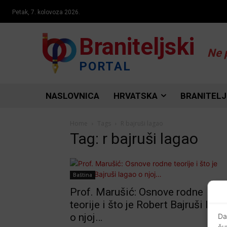
Petak, 7. kolovoza 2026.
Braniteljski
Ne 
PORTAL
NASLOVNICA
HRVATSKA
BRANITELJ
Home
Tags
R bajruši lagao
Tag: r bajruši lagao
Baština
Prof. Marušić: Osnove rodne
teorije i što je Robert Bajruši laga
o njoj…
Da
ču