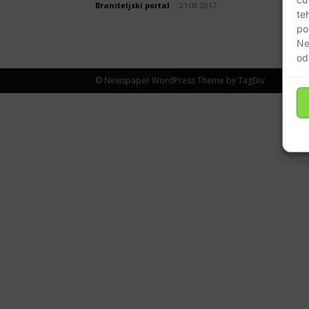
Braniteljski portal
-
21.08.2017
te
po
Ne
od
© Newspaper WordPress Theme by TagDiv