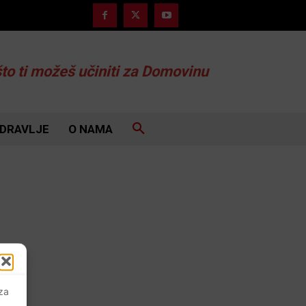
što ti možeš učiniti za Domovinu
DRAVLJE
O NAMA
 za