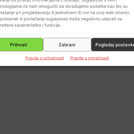
0
hnologijama će nam omogućiti da obrađujemo podatke kao što su
našanje pri pregledavanju ili jedinstveni ID-ovi na ovoj web stranici.
pristanak ili povlačenje suglasnosti može negativno utjecati na
ređene karakteristike i funkcije.
Prihvati
Zabrani
Pogledaj postavk
Pravila o privatnosti
Pravila o privatnosti