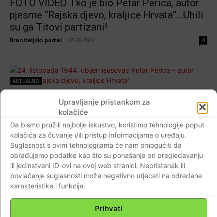
FOTO VIDEO Tko je bio Petar Perica, autor
pjesme “Rajska djevo, kraljice Hrvata”…Ubili
su ga Titovi partizani!
Braniteljski portal
-
15.08.2022
0
AKTUALNO
24. listopada 1944. ubijen isusovac Petar
Upravljanje pristankom za
Perica – autor napjeva ‘Rajska djevo, kraljice
kolačiće
Hrvata’
Da bismo pružili najbolje iskustvo, koristimo tehnologije poput
kolačića za čuvanje i/ili pristup informacijama o uređaju.
Braniteljski portal
-
25.10.2020
0
Suglasnost s ovim tehnologijama će nam omogućiti da
obrađujemo podatke kao što su ponašanje pri pregledavanju
ili jedinstveni ID-ovi na ovoj web stranici. Nepristanak ili
povlačenje suglasnosti može negativno utjecati na određene
Baština
karakteristike i funkcije.
VIDEO Tko je bio Petar Perica, autor pjesme
“Rajska djevo, kraljice Hrvata”…
Prihvati
Braniteljski portal
-
01.03.2020