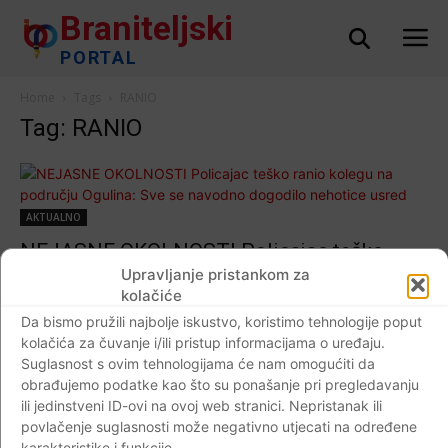
Braniteljski
PORTAL
Home
Tags
RANIO
Tag: RANIO
AKTUALNO
NEJASNE OKOLNOSTI Policajac teško
ranio kolegu na području Ogulina: Sve se
Upravljanje pristankom za
kolačiće
navodno dogodilo nehotice usred zadatka
Da bismo pružili najbolje iskustvo, koristimo tehnologije poput
Braniteljski portal
-
19.09.2020
0
kolačića za čuvanje i/ili pristup informacijama o uređaju.
Suglasnost s ovim tehnologijama će nam omogućiti da
obrađujemo podatke kao što su ponašanje pri pregledavanju
ili jedinstveni ID-ovi na ovoj web stranici. Nepristanak ili
povlačenje suglasnosti može negativno utjecati na određene
Impressum
Kontaktirajte nas
Pravila o privatnosti
karakteristike i funkcije.