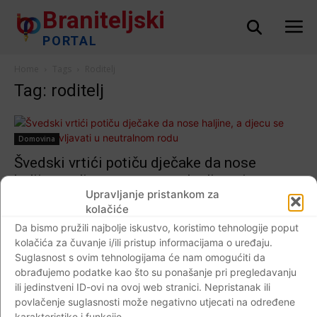
Braniteljski
PORTAL
Home
Tags
Roditelj
Tag: roditelj
Domovina
Švedski vrtići potiču dječake da nose
haljine, a djecu se mora oslovljavati u
Upravljanje pristankom za
neutralnom rodu
kolačiće
Braniteljski portal
-
15.09.2018
8
Da bismo pružili najbolje iskustvo, koristimo tehnologije poput
kolačića za čuvanje i/ili pristup informacijama o uređaju.
Suglasnost s ovim tehnologijama će nam omogućiti da
obrađujemo podatke kao što su ponašanje pri pregledavanju
ili jedinstveni ID-ovi na ovoj web stranici. Nepristanak ili
Impressum
Kontaktirajte nas
Pravila o privatnosti
povlačenje suglasnosti može negativno utjecati na određene
© Newspaper WordPress Theme by TagDiv
karakteristike i funkcije.