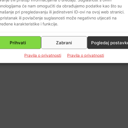
hnologijama će nam omogućiti da obrađujemo podatke kao što su
našanje pri pregledavanju ili jedinstveni ID-ovi na ovoj web stranici.
4
pristanak ili povlačenje suglasnosti može negativno utjecati na
ređene karakteristike i funkcije.
Prihvati
Zabrani
Pogledaj postavk
Pravila o privatnosti
Pravila o privatnosti