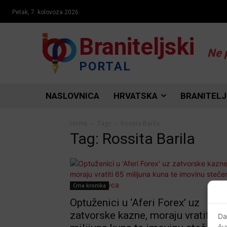
Petak, 7. kolovoza 2026.
Braniteljski
Ne 
PORTAL
NASLOVNICA
HRVATSKA
BRANITELJ
Home
Tags
Rossita Barila
Tag: Rossita Barila
Crna kronika
Optuženici u ‘Aferi Forex’ uz
zatvorske kazne, moraju vratiti 65
Da
ču