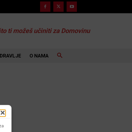
što ti možeš učiniti za Domovinu
DRAVLJE
O NAMA
 za