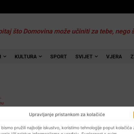
pitaj što Domovina može učiniti za tebe, nego 
I
KULTURA
SPORT
SVIJET
VJERA
Z
Upravljanje pristankom za kolačiće
 bismo pružili najbolje iskustvo, koristimo tehnologije poput kolačića
vanje i/ili pristup informacijama o uređaju. Suglasnost s ovim