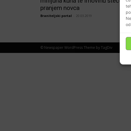
milijuna kuna te imovinu stečenu
te
pranjem novca
po
Braniteljski portal
-
20.03.2019
Ne
od
© Newspaper WordPress Theme by TagDiv