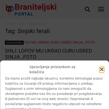
Braniteljski
PORTAL
Home
Tags
Sinjski ferali
Tag: Sinjski ferali
Crna kronika
SINJ: LOPOV MU UKRAO CURU USRED
SINJA…FOTO
Braniteljski portal
-
17.08.2019
0
Upravljanje pristankom za
kolačiće
Da bismo pružili najbolje iskustvo, koristimo tehnologije poput
kolačića za čuvanje i/ili pristup informacijama o uređaju.
Impressum
Kontaktirajte nas
Pravila o privatnosti
Suglasnost s ovim tehnologijama će nam omogućiti da
obrađujemo podatke kao što su ponašanje pri pregledavanju
© Newspaper WordPress Theme by TagDiv
ili jedinstveni ID-ovi na ovoj web stranici. Nepristanak ili
povlačenje suglasnosti može negativno utjecati na određene
karakteristike i funkcije.